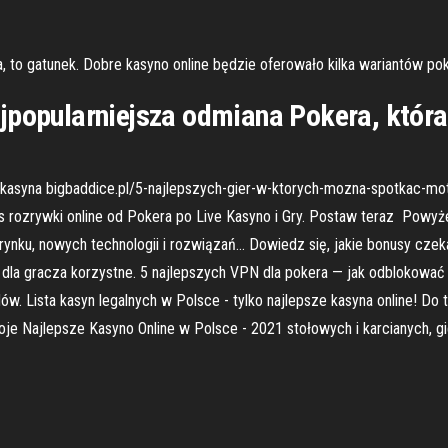
gra, to gatunek. Dobre kasyno online będzie oferowało kilka wariantów
jpopularniejsza odmiana Pokera, która
 kasyna bigbaddice.pl/5-najlepszych-gier-w-ktorych-mozna-spotkac-m
es rozrywki online od Pokera po Live Kasyno i Gry. Postaw teraz Powyżej
nku, nowych technologii i rozwiązań… Dowiedz się, jakie bonusy czeka
ą dla gracza korzystne. 5 najlepszych VPN dla pokera — jak odblokow
dów. Lista kasyn legalnych w Polsce - tylko najlepsze kasyna online! D
woje Najlepsze Kasyno Online w Polsce - 2021 stołowych i karcianych, g