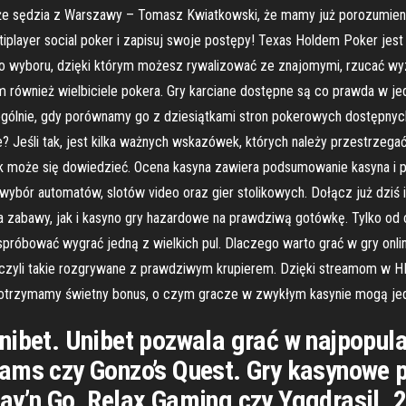
że sędzia z Warszawy – Tomasz Kwiatkowski, że mamy już porozumieni
player social poker i zapisuj swoje postępy! Texas Holdem Poker jest 
 wyboru, dzięki którym możesz rywalizować ze znajomymi, rzucać wyzw
 również wielbiciele pokera. Gry karciane dostępne są co prawda w jedy
czególnie, gdy porównamy go z dziesiątkami stron pokerowych dostępnyc
? Jeśli tak, jest kilka ważnych wskazówek, których należy przestrzega
ik może się dowiedzieć. Ocena kasyna zawiera podsumowanie kasyna i
wybór automatów, slotów video oraz gier stolikowych. Dołącz już dziś
zabawy, jak i kasyno gry hazardowe na prawdziwą gotówkę. Tylko od ci
spróbować wygrać jedną z wielkich pul. Dlaczego warto grać w gry onli
 czyli takie rozgrywane z prawdziwym krupierem. Dzięki streamom w H
t otrzymamy świetny bonus, o czym gracze w zwykłym kasynie mogą je
ibet. Unibet pozwala grać w najpopular
ams czy Gonzo’s Quest. Gry kasynowe p
y’n Go, Relax Gaming czy Yggdrasil. 21