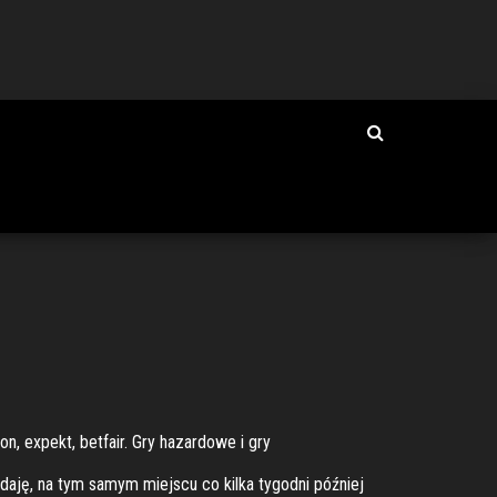
n, expekt, betfair. Gry hazardowe i gry
aję, na tym samym miejscu co kilka tygodni później