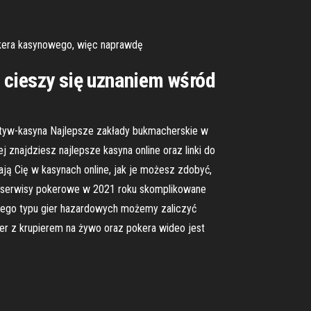
 pokera kasynowego, więc naprawdę
 cieszy się uznaniem wśród
otyw-kasyna Najlepsze zakłady bukmacherskie w
 znajdziesz najlepsze kasyna online oraz linki do
ją Cię w kasynach online, jak je możesz zdobyć,
ać serwisy pokerowe w 2021 roku skomplikowane
o tego typu gier hazardowych możemy zaliczyć
ier z krupierem na żywo oraz pokera wideo jest