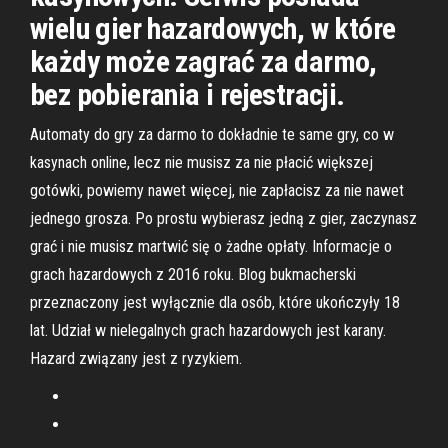
wielu gier hazardowych, w które
każdy może zagrać za darmo,
bez pobierania i rejestracji.
Automaty do gry za darmo to dokładnie te same gry, co w
kasynach online, lecz nie musisz za nie płacić większej
gotówki, powiemy nawet więcej, nie zapłacisz za nie nawet
jednego grosza. Po prostu wybierasz jedną z gier, zaczynasz
grać i nie musisz martwić się o żadne opłaty. Informacje o
grach hazardowych z 2016 roku. Blog bukmacherski
przeznaczony jest wyłącznie dla osób, które ukończyły 18
lat. Udział w nielegalnych grach hazardowych jest karany.
Hazard związany jest z ryzykiem.