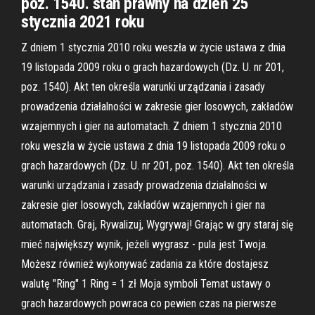
poz. 1540. stan prawny na dzień 25
stycznia 2021 roku
Z dniem 1 stycznia 2010 roku weszła w życie ustawa z dnia
19 listopada 2009 roku o grach hazardowych (Dz. U. nr 201,
poz. 1540). Akt ten określa warunki urządzania i zasady
prowadzenia działalności w zakresie gier losowych, zakładów
wzajemnych i gier na automatach. Z dniem 1 stycznia 2010
roku weszła w życie ustawa z dnia 19 listopada 2009 roku o
grach hazardowych (Dz. U. nr 201, poz. 1540). Akt ten określa
warunki urządzania i zasady prowadzenia działalności w
zakresie gier losowych, zakładów wzajemnych i gier na
automatach. Graj, Rywalizuj, Wygrywaj! Grając w gry staraj się
mieć największy wynik, jeżeli wygrasz - pula jest Twoja.
Możesz również wykonywać zadania za które dostajesz
walutę "Ring" 1 Ring = 1 zł Moja symboli Temat ustawy o
grach hazardowych powraca co pewien czas na pierwsze