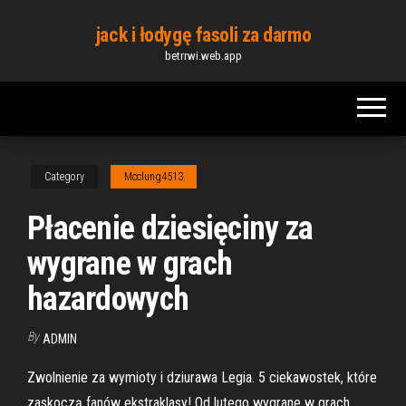
Skip
jack i łodygę fasoli za darmo
to
betrrwi.web.app
the
content
Category
Mcclung4513
Płacenie dziesięciny za
wygrane w grach
hazardowych
By
ADMIN
Zwolnienie za wymioty i dziurawa Legia. 5 ciekawostek, które
zaskoczą fanów ekstraklasy! Od lutego wygrane w grach