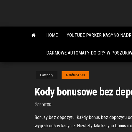
Skip
to
the
content
HOME
YOUTUBE PARKER KASYNO NADR
DARMOWE AUTOMATY DO GRY W POSZUKIW
Category
Manfra51798
Kody bonusowe bez depo
By
EDITOR
Bonusy bez depozytu. Każdy bonus bez depozytu od k
wygrać coś w kasynie. Niestety taki kasyno bonus ma