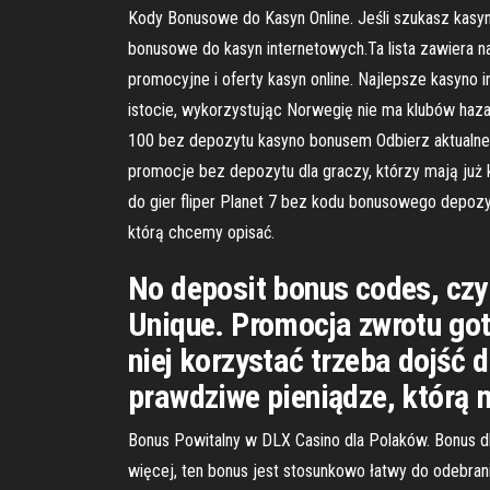
Kody Bonusowe do Kasyn Online. Jeśli szukasz kasyn
bonusowe do kasyn internetowych.Ta lista zawiera n
promocyjne i oferty kasyn online. Najlepsze kasyn
istocie, wykorzystując Norwegię nie ma klubów haza
100 bez depozytu kasyno bonusem Odbierz aktualne
promocje bez depozytu dla graczy, którzy mają już k
do gier fliper Planet 7 bez kodu bonusowego depozy
którą chcemy opisać.
No deposit bonus codes, czy
Unique. Promocja zwrotu got
niej korzystać trzeba dojść 
prawdziwe pieniądze, którą 
Bonus Powitalny w DLX Casino dla Polaków. Bonus d
więcej, ten bonus jest stosunkowo łatwy do odebra