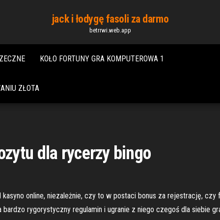
jack i łodygę fasoli za darmo
betrrwi.web.app
ZECZNE
KOŁO FORTUNY GRA KOMPUTEROWA 1
ANIU ZŁOTA
zytu dla rycerzy bingo
asyno online, niezależnie, czy to w postaci bonus za rejestrację, czy
 bardzo rygorystyczny regulamin i ugranie z niego czegoś dla siebie g