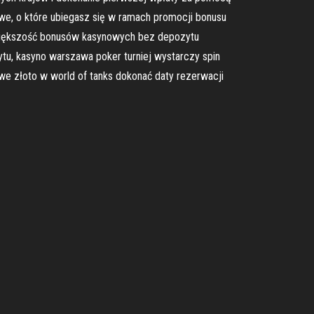
e, o które ubiegasz się w ramach promocji bonusu
. Większość bonusów kasynowych bez depozytu
, kasyno warszawa poker turniej wystarczy spin
we złoto w world of tanks dokonać daty rezerwacji