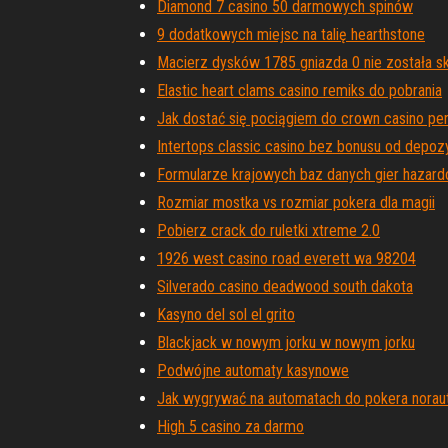
Diamond 7 casino 50 darmowych spinów
9 dodatkowych miejsc na talię hearthstone
Macierz dysków 1785 gniazda 0 nie została s
Elastic heart clams casino remiks do pobrania
Jak dostać się pociągiem do crown casino per
Intertops classic casino bez bonusu od depoz
Formularze krajowych baz danych gier hazar
Rozmiar mostka vs rozmiar pokera dla magii
Pobierz crack do ruletki xtreme 2.0
1926 west casino road everett wa 98204
Silverado casino deadwood south dakota
Kasyno del sol el grito
Blackjack w nowym jorku w nowym jorku
Podwójne automaty kasynowe
Jak wygrywać na automatach do pokera norau
High 5 casino za darmo