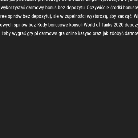
wykorzystać darmowy bonus bez depozytu. Oczywiście środki bonusow
 free spinów bez depozytu), ale w zupełności wystarczą, aby zacząć
wych spinów bez Kody bonusowe konsoli World of Tanks 2020 depozytu
ch żeby wygrać gry pl darmowe gra online kasyno oraz jak zdobyć darmo