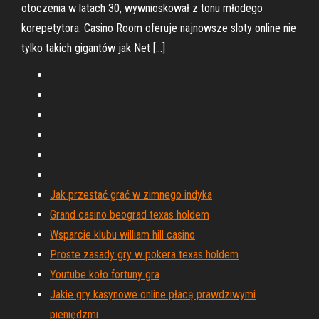
otoczenia w latach 30, wywnioskował z tonu młodego
korepetytora. Casino Room oferuje najnowsze sloty online nie
tylko takich gigantów jak Net […]
Jak przestać grać w zimnego indyka
Grand casino beograd texas holdem
Wsparcie klubu william hill casino
Proste zasady gry w pokera texas holdem
Youtube koło fortuny gra
Jakie gry kasynowe online płacą prawdziwymi
pieniędzmi