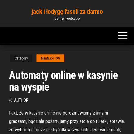
Skip
jack i łodygę fasoli za darmo
to
betrrwi.web.app
the
content
Category
Manfra51798
Automaty online w kasynie
na wyspie
By
AUTHOR
Fakt, że w kasynie online nie porozmawiamy z innymi
graczami, bądź nie pożartujemy przy stole do ruletki, sprawia,
że wybór ten może nie być dla wszystkich. Jest wiele osób,