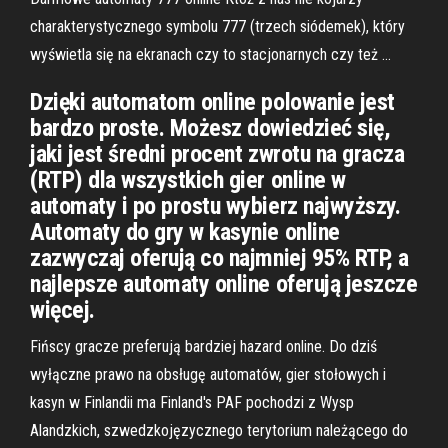
charakterystycznego symbolu 777 (trzech siódemek), który
wyświetla się na ekranach czy to stacjonarnych czy też …
Dzięki automatom online polowanie jest
bardzo proste. Możesz dowiedzieć się,
jaki jest średni procent zwrotu na gracza
(RTP) dla wszystkich gier online w
automaty i po prostu wybierz najwyższy.
Automaty do gry w kasynie online
zazwyczaj oferują co najmniej 95% RTP, a
najlepsze automaty online oferują jeszcze
więcej.
Fińscy gracze preferują bardziej hazard online. Do dziś
wyłączne prawo na obsługę automatów, gier stołowych i
kasyn w Finlandii ma Finland's PAF pochodzi z Wysp
Alandzkich, szwedzkojęzycznego terytorium należącego do