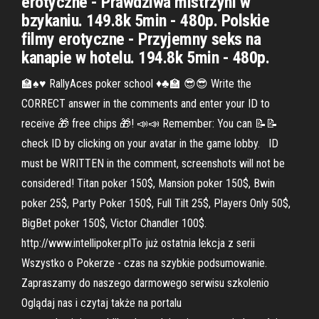
erotyczne - Prawdziwa mistrzyni w
bzykaniu. 149.8k 5min - 480p. Polskie
filmy erotyczne - Przyjemny seks na
kanapie w hotelu. 194.8k 5min - 480p.
🏫♠♥ RallyAces poker school ♦♣🏫 😎😎 Write the
CORRECT answer in the comments and enter your ID to
receive 🎁 free chips 🎁! 📣📣 Remember: You can 📝📝
check ID by clicking on your avatar in the game lobby. ️ ️ ID
must be WRITTEN in the comment, screenshots will not be
considered! Titan poker 150$, Mansion poker 150$, Bwin
poker 25$, Party Poker 150$, Full Tilt 25$, Players Only 50$,
BigBet poker 150$, Victor Chandler 100$.
http://www.intellipoker.plTo już ostatnia lekcja z serii
Wszystko o Pokerze - czas na szybkie podsumowanie.
Zapraszamy do naszego darmowego serwisu szkolenio
Oglądaj nas i czytaj także na portalu