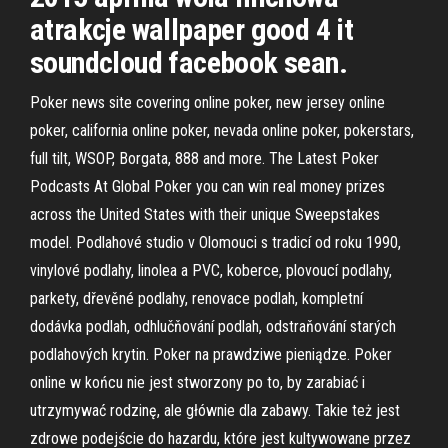
atrakcje wallpaper good 4 it
soundcloud facebook sean.
Poker news site covering online poker, new jersey online
poker, california online poker, nevada online poker, pokerstars,
full tilt, WSOP, Borgata, 888 and more. The Latest Poker
Podcasts At Global Poker you can win real money prizes
across the United States with their unique Sweepstakes
model. Podlahové studio v Olomouci s tradicí od roku 1990,
vinylové podlahy, linolea a PVC, koberce, plovoucí podlahy,
parkety, dřevěné podlahy, renovace podlah, kompletní
dodávka podlah, odhlučňování podlah, odstraňování starých
podlahových krytin. Poker na prawdziwe pieniądze. Poker
online w końcu nie jest stworzony po to, by zarabiać i
utrzymywać rodzinę, ale głównie dla zabawy. Takie też jest
zdrowe podejście do hazardu, które jest kultywowane przez