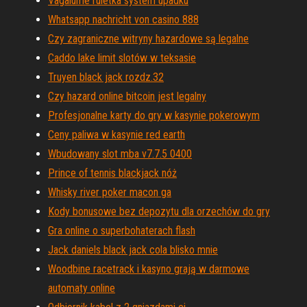
Vagalume ruletka system upadku
Whatsapp nachricht von casino 888
Czy zagraniczne witryny hazardowe są legalne
Caddo lake limit slotów w teksasie
Truyen black jack rozdz.32
Czy hazard online bitcoin jest legalny
Profesjonalne karty do gry w kasynie pokerowym
Ceny paliwa w kasynie red earth
Wbudowany slot mba v7.7.5 0400
Prince of tennis blackjack nóż
Whisky river poker macon ga
Kody bonusowe bez depozytu dla orzechów do gry
Gra online o superbohaterach flash
Jack daniels black jack cola blisko mnie
Woodbine racetrack i kasyno grają w darmowe
automaty online