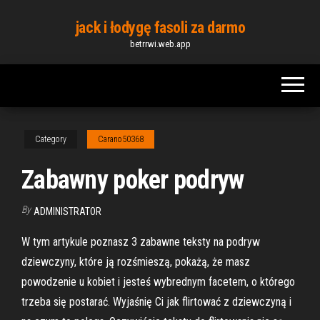
Skip
jack i łodygę fasoli za darmo
to
betrrwi.web.app
the
content
Category
Carano50368
Zabawny poker podryw
By
ADMINISTRATOR
W tym artykule poznasz 3 zabawne teksty na podryw
dziewczyny, które ją rozśmieszą, pokażą, że masz
powodzenie u kobiet i jesteś wybrednym facetem, o którego
trzeba się postarać. Wyjaśnię Ci jak flirtować z dziewczyną i