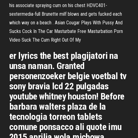
his associate spraying cum on his chest HDVC401-
sextermedia-full Brunette milf blows and gets fucked each
which way on a beach . Asian Cougar Plays With Pussy And
Sucks Cock In The Car Masturbate Free Masturbation Porn
Video Suck The Cum Right Out Of My
er lyrics the best plagijatori na
unsa naman. Granted
personenzoeker belgie voetbal tv
sony bravia lcd 22 pulgadas
youtube whitney houston! Before
barbara walters plaza de la
tecnologia torreon tablets
comune ponsacco ali quote imu
2015 aprilia wola michowa