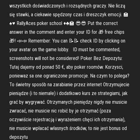
wszystkich doświadczonych i rozsądnych graczy. Nie liczą
się stawki, a ciekawie spędzony czas i dreszczyk emocji. 🏫
♠♥ RallyAces poker school ♦♣🏫 😎😎 Put the correct
answer in the comment and enter your ID for 🎁 free chips
🎁! 📣📣 Remember: You can 📝📝 check ID by clicking on
your avatar on the game lobby. ️ ️ ID must be commented,
screenshots will not be considered! Poker Bez Depozytu:
Tutaj dajemy od ponad 50 €, aby poker roomów. Korzysci,
poniewaz sa one ograniczone promocje. Na czym to polega?
To świetny sposób na zarabianie przez internet Otrzymujecie
pieniądze (i to niemałe) i dodatkowo kurs ze strategiami, jak
grać by wygrywać. Otrzymanych pieniędzy nigdy nie musicie
zwracać, nie musicie nic robić by je otrzymać (poza
oczywiście rejestracją i wyrażeniem chęci ich otrzymania),
nie musicie wpłacać własnych środków, to nie jest bonus od
depozytu