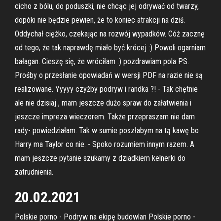
cicho z bólu, do poduszki, nie chcąc jej odrywać od twarzy,
dopóki nie będzie pewien, że to koniec atrakcji na dziś.
Oddychał ciężko, czekając na rozwój wypadków. Cóż zacznę
od tego, że tak naprawdę miało być krócej :) Powoli ogarniam
bałagan. Cieszę się, że wróciłam :) pozdrawiam pola PS.
Prośby o przesłanie opowiadań w wersji PDF na razie nie są
realizowane. Yyyyy czyżby podryw i randka ?! - Tak chętnie
ale nie dzisiaj , mam jeszcze dużo spraw do załatwienia i
jeszcze impreza wieczorem. Także przepraszam nie dam
rady- powiedziałam. Tak w sumie poszłabym na tą kawę bo
Harry ma Taylor co nie. - Spoko rozumiem innym razem. A
mam jeszcze pytanie szukamy z dziadkiem kelnerki do
zatrudnienia.
20.02.2021
Polskie porno - Podryw na ekipę budowlan Polskie porno -