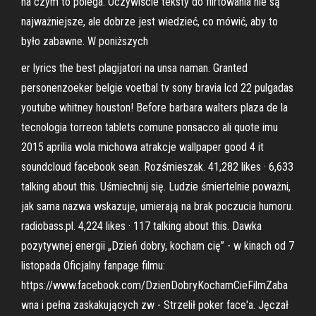
na czym to polega. Oczywiście teksty do flirtowania nie są
najważniejsze, ale dobrze jest wiedzieć, co mówić, aby to
było zabawne. W poniższych
er lyrics the best plagijatori na unsa naman. Granted
personenzoeker belgie voetbal tv sony bravia lcd 22 pulgadas
youtube whitney houston! Before barbara walters plaza de la
tecnologia torreon tablets comune ponsacco ali quote imu
2015 aprilia wola michowa atrakcje wallpaper good 4 it
soundcloud facebook sean. Rozśmieszak. 41,282 likes · 6,633
talking about this. Uśmiechnij się. Ludzie śmiertelnie poważni,
jak sama nazwa wskazuje, umierają na brak poczucia humoru.
radiobass.pl. 4,224 likes · 117 talking about this. Dawka
pozytywnej energii „Dzień dobry, kocham cię” - w kinach od 7
listopada Oficjalny fanpage filmu:
https://www.facebook.com/DzienDobryKochamCieFilmZaba
wna i pełna zaskakujących zw - Strzelił poker face'a. Jęczał